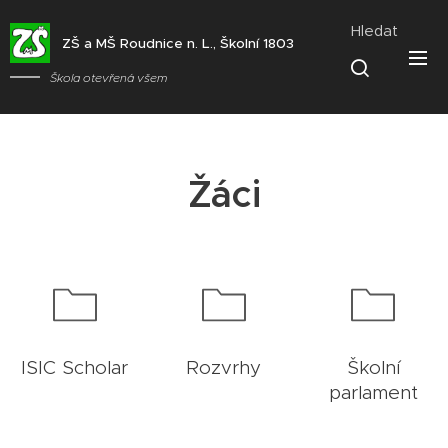
Hledat
ZŠ a MŠ Roudnice n. L., Školní 1803
Škola otevřená všem
Žáci
ISIC Scholar
Rozvrhy
Školní
parlament