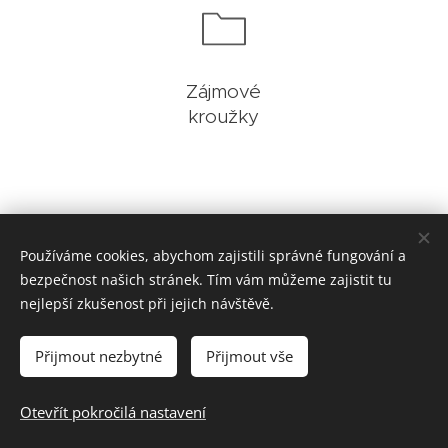
Zájmové
kroužky
Používáme cookies, abychom zajistili správné fungování a
bezpečnost našich stránek. Tím vám můžeme zajistit tu
nejlepší zkušenost při jejich návštěvě.
Aktualizace: 4. 8. 2026
Základní škola a mateřská škola Roudnice nad Labem, Školní 1803,
Přijmout nezbytné
Přijmout vše
413 01 Roudnice nad Labem
Cookies
Otevřít pokročilá nastavení