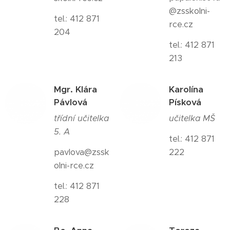
@zsskolni-
tel.: 412 871
rce.cz
204
tel.: 412 871
213
Mgr. Klára
Karolína
Pávlová
Písková
třídní učitelka
učitelka MŠ
5. A
tel.: 412 871
pavlova@zssk
222
olni-rce.cz
tel.: 412 871
228