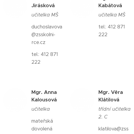
Jirásková
Kabátová
učitelka MŠ
učitelka MŠ
duchoslavova
tel.: 412 871
@zsskolni-
222
rce.cz
tel.: 412 871
222
Mgr. Anna
Mgr. Věra
Kalousová
Klátilová
učitelka
třídní učitelka
2. C
mateřská
dovolená
klatilova@zss