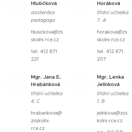
Hlušičková
Horáková
asistentka
třídní učitelka
pedagoga
7. A
hlusickova@zs
horakova@zs
skolni-rce.cz
skolni-rce.cz
tel.: 412 871
tel.: 412 871
221
207
Mgr. Jana E.
Mgr. Lenka
Hrabánková
Jelínková
třídní učitelka
třídní učitelka
4. C
1. B
hrabankova@
jelinkova@zss
zsskolni-
kolni-rce.cz
rce.cz