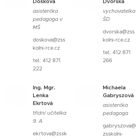
Došková
Dvorská
asistentka
vychovatelka
pedagoga v
ŠD
MŠ
dvorska@zss
doskova@zss
kolni-rce.cz
kolni-rce.cz
tel.: 412 871
tel.: 412 871
266
222
Ing. Mgr.
Michaela
Lenka
Gabryszová
Ekrtová
asistentka
třídní učitelka
pedagoga
9. A
gabryszova@
ekrtova@zssk
zsskolni-