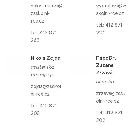
voloscukova@
vyoralova@zs
zsskolni-
skolni-rce.cz
rce.cz
tel.: 412 871
tel.: 412 871
212
263
Nikola Zejda
PaedDr.
Zuzana
asistentka
Zrzavá
pedagoga
učitelka
zejda@zsskol
zrzava@zssk
ni-rce.cz
olni-rce.cz
tel.: 412 871
tel.: 412 871
208
202