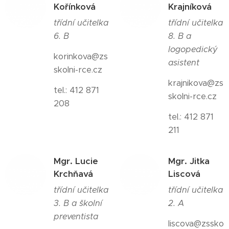
Kořínková
Krajníková
třídní učitelka
třídní učitelka
6. B
8. B a
logopedický
korinkova@zs
asistent
skolni-rce.cz
krajnikova@zs
tel.: 412 871
skolni-rce.cz
208
tel.: 412 871
211
Mgr. Lucie
Mgr. Jitka
Krchňavá
Liscová
třídní učitelka
třídní učitelka
3. B a školní
2. A
preventista
liscova@zssko