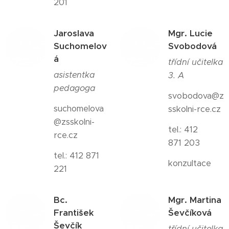
201
Jaroslava
Mgr. Lucie
Suchomelov
Svobodová
á
třídní učitelka
asistentka
3. A
pedagoga
svobodova@z
suchomelova
sskolni-rce.cz
@zsskolni-
tel.: 412
rce.cz
871 203
tel.:
412 871
konzultace
221
Bc.
Mgr. Martina
František
Ševčíková
Ševčík
třídní učitelka