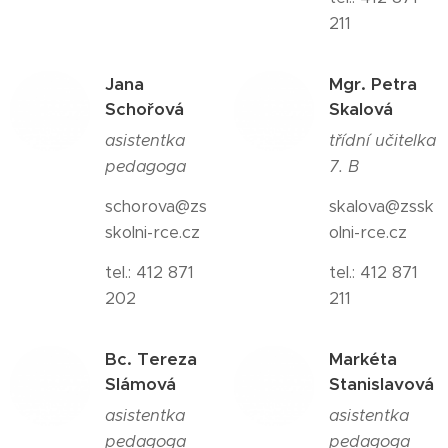
211
Jana
Mgr. Petra
Schořová
Skalová
asistentka
třídní učitelka
pedagoga
7. B
schorova@zs
skalova@zssk
skolni-rce.cz
olni-rce.cz
tel.: 412 871
tel.: 412 871
202
211
Bc. Tereza
Markéta
Slámová
Stanislavová
asistentka
asistentka
pedagoga
pedagoga