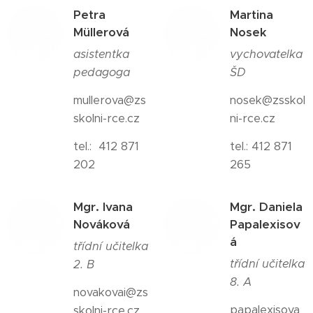
Petra
Martina
M
ü
llerová
Nosek
asistentka
vychovatelka
pedagoga
ŠD
mullerova@zs
nosek@zsskol
skolni-rce.cz
ni-rce.cz
tel.: 412 871
tel.: 412 871
202
265
Mgr. Ivana
Mgr. Daniela
Nováková
Papalexisov
á
třídní učitelka
třídní učitelka
2. B
8. A
novakovai@zs
papalexisova
skolni-rce.cz