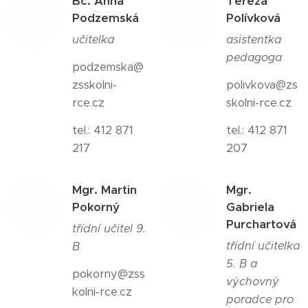
Bc. Anna
Tereza
Podzemská
Polívková
učitelka
asistentka
pedagoga
podzemska@
zsskolni-
polivkova@zs
rce.cz
skolni-rce.cz
tel.: 412 871
tel.: 412 871
217
207
Mgr. Martin
Mgr.
Pokorný
Gabriela
Purchartová
třídní učitel 9.
třídní učitelka
B
5. B a
pokorny@zss
výchovný
kolni-rce.cz
poradce pro