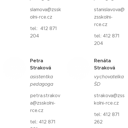
slamova@zssk
stanislavova@
olni-rce.cz
zsskolni-
rce.cz
tel.: 412 871
204
tel.: 412 871
204
Petra
Renáta
Straková
Straková
asistentka
vychovatelka
pedagoga
ŠD
petra.strakov
strakova@zss
a@zsskolni-
kolni-rce.cz
rce.cz
tel.: 412 871
tel.: 412 871
262