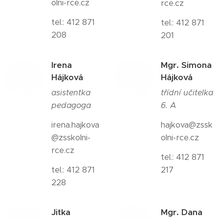
olni-rce.cz
rce.cz
tel.: 412 871
tel.: 412 871
208
201
Irena
Mgr. Simona
Hájková
Hájková
asistentka
třídní učitelka
pedagoga
6. A
irena.hajkova
hajkova@zssk
@zsskolni-
olni-rce.cz
rce.cz
tel.: 412 871
tel.: 412 871
217
228
Jitka
Mgr. Dana