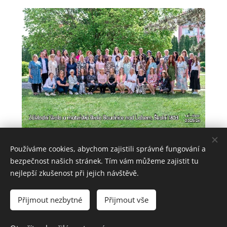
Používáme cookies, abychom zajistili správné fungování a
bezpečnost našich stránek. Tím vám můžeme zajistit tu
nejlepší zkušenost při jejich návštěvě.
Aktualizace: 4. 8. 2026
Základní škola a mateřská škola Roudnice nad Labem, Školní 1803,
Přijmout nezbytné
Přijmout vše
413 01 Roudnice nad Labem
Cookies