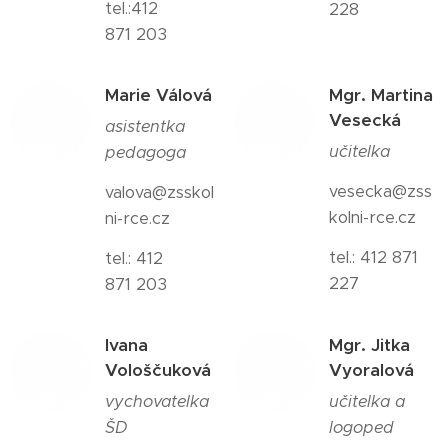
tel.:412
228
871 203
Marie Válová
Mgr. Martina
Vesecká
asistentka
učitelka
pedagoga
vesecka@zss
valova@zsskol
kolni-rce.cz
ni-rce.cz
tel.: 412 871
tel.: 412
227
871 203
Ivana
Mgr. Jitka
Vološčuková
Vyoralová
vychovatelka
učitelka a
ŠD
logoped