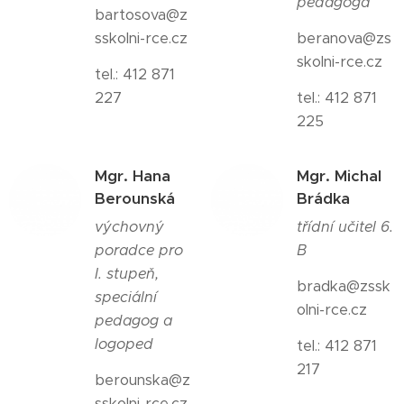
pedagoga
bartosova@z
sskolni-rce.cz
beranova@zs
skolni-rce.cz
tel.: 412 871
227
tel.: 412 871
225
Mgr. Hana
Mgr. Michal
Berounská
Brádka
výchovný
třídní učitel 6.
poradce pro
B
I. stupeň,
bradka@zssk
speciální
olni-rce.cz
pedagog a
logoped
tel.: 412 871
217
berounska@z
sskolni-rce.cz