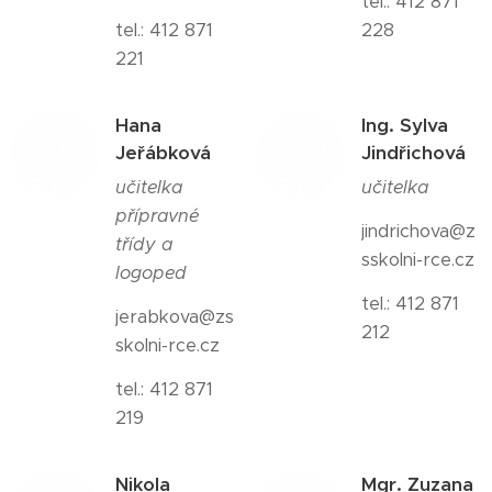
tel.: 412 871
tel.: 412 871
228
221
Hana
Ing. Sylva
Jeřábková
Jindřichová
učitelka
učitelka
přípravné
jindrichova@z
třídy a
sskolni-rce.cz
logoped
tel.: 412 871
jerabkova@zs
212
skolni-rce.cz
tel.: 412 871
219
Nikola
Mgr. Zuzana