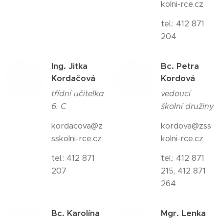
kolni-rce.cz
tel.: 412 871
204
Ing. Jitka
Bc. Petra
Kordačová
Kordová
třídní učitelka
vedoucí
6. C
školní družiny
kordacova@z
kordova@zss
sskolni-rce.cz
kolni-rce.cz
tel.: 412 871
tel.: 412 871
207
215, 412 871
264
Bc. Karolína
Mgr. Lenka