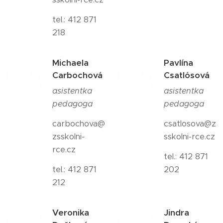
tel.: 412 871
218
Michaela
Pavlína
Carbochová
Csatlósová
asistentka
asistentka
pedagoga
pedagoga
carbochova@
csatlosova@z
zsskolni-
sskolni-rce.cz
rce.cz
tel.: 412 871
tel.: 412 871
202
212
Veronika
Jindra