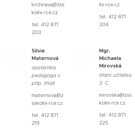
krchnava@zss
lni-rce.cz
kolni-rce.cz
tel.: 412 871
tel.: 412 871
204
203
Silvie
Mgr.
Maternová
Michaela
Mirovská
asistentka
třídní učitelka
pedagoga v
3. C
příp. třídě
mirovska@zss
maternova@z
kolni-rce.cz
sskolni-rce.cz
tel.: 412 871
tel.: 412 871
225
219