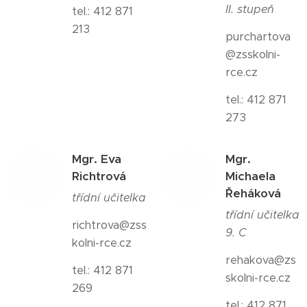
II. stupeň
tel.: 412 871
213
purchartova
@zsskolni-
rce.cz
tel.: 412 871
273
Mgr. Eva
Mgr.
Richtrová
Michaela
Řeháková
třídní učitelka
třídní učitelka
richtrova@zss
9. C
kolni-rce.cz
rehakova@zs
tel.: 412 871
skolni-rce.cz
269
tel.: 412 871