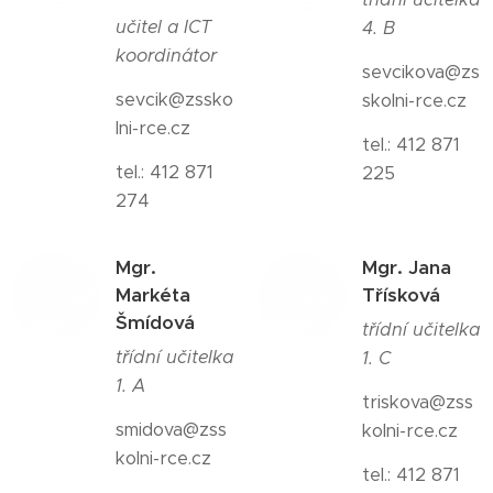
učitel a ICT
4. B
koordinátor
sevcikova@zs
sevcik@zssko
skolni-rce.cz
lni-rce.cz
tel.: 412 871
tel.: 412 871
225
274
Mgr.
Mgr. Jana
Markéta
Třísková
Šmídová
třídní učitelka
třídní učitelka
1. C
1. A
triskova@zss
smidova@zss
kolni-rce.cz
kolni-rce.cz
tel.: 412 871