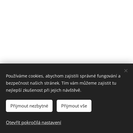
Používáme cookies, abychom zajistili správné fungování a
bezpečnost našich stránek. Tím vám můžeme zajistit tu
nejlepší zkušenost při jejich návštěvě.
Aktualizace: 10. 8. 2026
Základní škola a mateřská škola Roudnice nad Labem, Školní 1803,
Přijmout nezbytné
Přijmout vše
413 01 Roudnice nad Labem
Cookies
Otevřít pokročilá nastavení