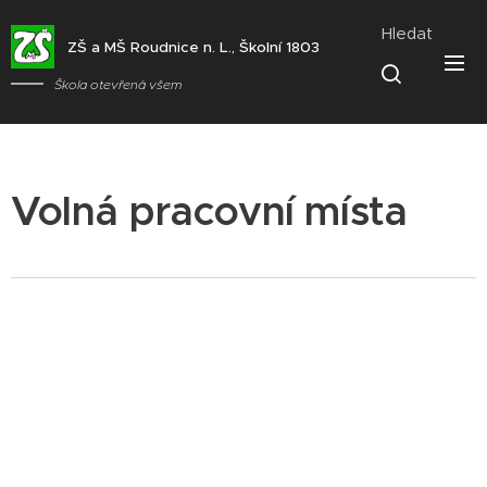
Hledat
ZŠ a MŠ Roudnice n. L., Školní 1803
Škola otevřená všem
Volná pracovní místa