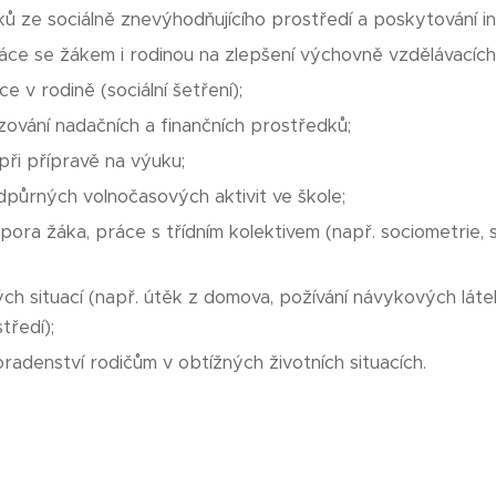
ků ze sociálně znevýhodňujícího prostředí a poskytování in
ce se žákem i rodinou na zlepšení výchovně vzdělávacíc
ce v rodině (sociální šetření);
zování nadačních a finančních prostředků;
ři přípravě na výuku;
půrných volnočasových aktivit ve škole;
dpora žáka, práce s třídním kolektivem (např. sociometrie, s
ých situací (např. útěk z domova, požívání návykových láte
tředí);
radenství rodičům v obtížných životních situacích.