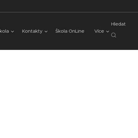
Hledat
kola
Kontakty
Škola OnLine
Více