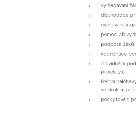
vyhledávání žá
dlouhodobá prá
ověřování situa
pomoc při vyři
podpora žáků p
koordinace pod
individuální po
projekty);
řešení naléhav
ve školním pros
poskytování po