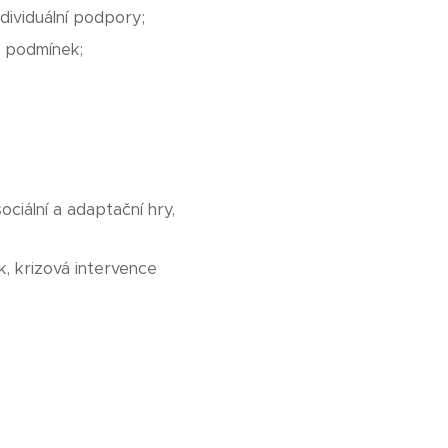
dividuální podpory;
h podmínek;
ociální a adaptační hry,
k, krizová intervence