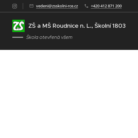
vedeni@zsskolni-rce.cz
+420 412 871 200
ZŠ a MŠ Roudnice n. L., Školní 1803
Škola otevřená všem