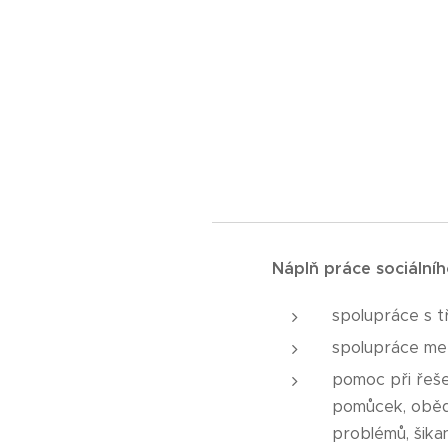
Náplň práce sociální
spolupráce s tř
spolupráce mezi
pomoc při řešen
pomůcek, obědů
problémů, šika