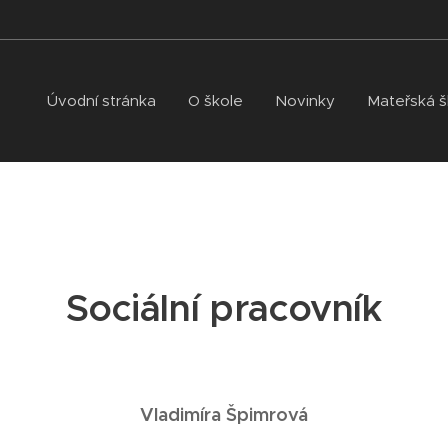
Úvodní stránka
O škole
Novinky
Mateřská š
Sociální pracovník
Vladimíra Špimrová