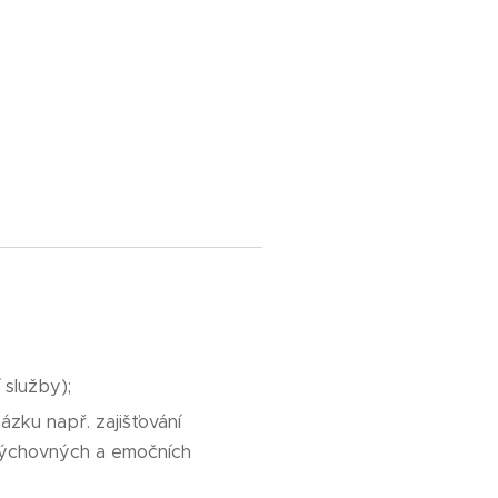
 služby);
ázku např. zajišťování
 výchovných a emočních