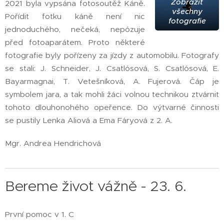
Zobrazit
2021 byla vypsána fotosoutěž Káně.
všechny
Pořídit fotku káně není nic
fotografie
jednoduchého, nečeká, nepózuje
před fotoaparátem. Proto některé
fotografie byly pořízeny za jízdy z automobilu. Fotografy
se stali: J. Schneider, J. Csatlósová, S. Csatlósová, E.
Bayarmagnai, T. Vetešníková, A. Fujerová. Čáp je
symbolem jara, a tak mohli žáci volnou technikou ztvárnit
tohoto dlouhonohého opeřence. Do výtvarné činnosti
se pustily Lenka Aliová a Ema Fáryová z 2. A.
Mgr. Andrea Hendrichová
Bereme život vážně - 23. 6.
První pomoc v 1. C