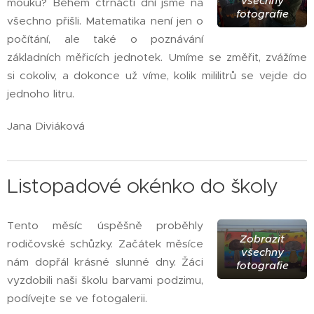
všechny
mouku? Během čtrnácti dní jsme na
fotografie
všechno přišli. Matematika není jen o
počítání, ale také o poznávání
základních měřicích jednotek. Umíme se změřit, zvážíme
si cokoliv, a dokonce už víme, kolik mililitrů se vejde do
jednoho litru.
Jana Diviáková
Listopadové okénko do školy
Tento měsíc úspěšně proběhly
Zobrazit
rodičovské schůzky. Začátek měsíce
všechny
nám dopřál krásné slunné dny. Žáci
fotografie
vyzdobili naši školu barvami podzimu,
podívejte se ve fotogalerii.