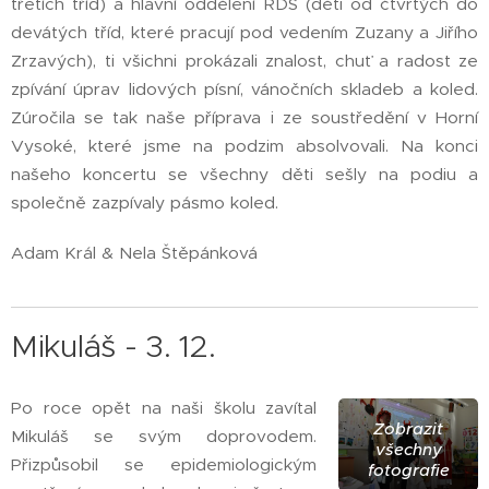
třetích tříd) a hlavní oddělení RDS (děti od čtvrtých do
devátých tříd, které pracují pod vedením Zuzany a Jiřího
Zrzavých), ti všichni prokázali znalost, chuť a radost ze
zpívání úprav lidových písní, vánočních skladeb a koled.
Zúročila se tak naše příprava i ze soustředění v Horní
Vysoké, které jsme na podzim absolvovali. Na konci
našeho koncertu se všechny děti sešly na podiu a
společně zazpívaly pásmo koled.
Adam Král & Nela Štěpánková
Mikuláš - 3. 12.
Po roce opět na naši školu zavítal
Zobrazit
Mikuláš se svým doprovodem.
všechny
Přizpůsobil se epidemiologickým
fotografie