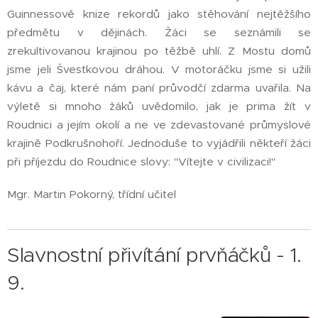
Guinnessově knize rekordů jako stěhování nejtěžšího
předmětu v dějinách. Žáci se seznámili se
zrekultivovanou krajinou po těžbě uhlí. Z Mostu domů
jsme jeli Švestkovou dráhou. V motoráčku jsme si užili
kávu a čaj, které nám paní průvodčí zdarma uvařila. Na
výletě si mnoho žáků uvědomilo, jak je prima žít v
Roudnici a jejím okolí a ne ve zdevastované průmyslové
krajině Podkrušnohoří. Jednoduše to vyjádřili někteří žáci
při příjezdu do Roudnice slovy: "Vítejte v civilizaci!"
Mgr. Martin Pokorný, třídní učitel
Slavnostní přivítání prvňáčků - 1.
9.