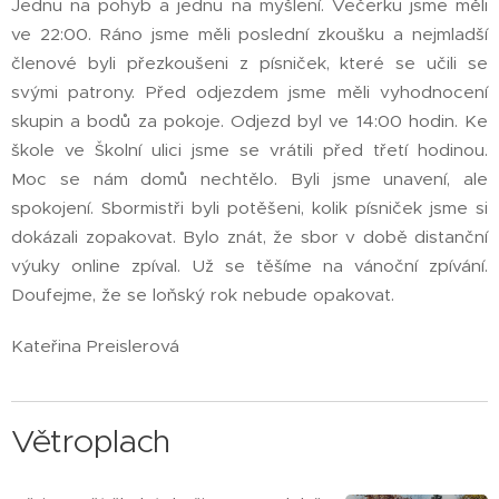
Jednu na pohyb a jednu na myšlení. Večerku jsme měli
ve 22:00. Ráno jsme měli poslední zkoušku a nejmladší
členové byli přezkoušeni z písniček, které se učili se
svými patrony. Před odjezdem jsme měli vyhodnocení
skupin a bodů za pokoje. Odjezd byl ve 14:00 hodin. Ke
škole ve Školní ulici jsme se vrátili před třetí hodinou.
Moc se nám domů nechtělo. Byli jsme unavení, ale
spokojení. Sbormistři byli potěšeni, kolik písniček jsme si
dokázali zopakovat. Bylo znát, že sbor v době distanční
výuky online zpíval. Už se těšíme na vánoční zpívání.
Doufejme, že se loňský rok nebude opakovat.
Kateřina Preislerová
Větroplach