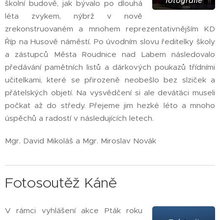
fotografie
školní budově, jak bývalo po dlouhá
léta zvykem, nýbrž v nově
zrekonstruovaném a mnohem reprezentativnějším KD
Říp na Husově náměstí. Po úvodním slovu ředitelky školy
a zástupců Města Roudnice nad Labem následovalo
předávání pamětních listů a dárkových poukazů třídními
učitelkami, které se přirozeně neobešlo bez slziček a
přátelských objetí. Na vysvědčení si ale deváťáci museli
počkat až do středy. Přejeme jim hezké léto a mnoho
úspěchů a radostí v následujících letech.
Mgr. David Mikoláš a Mgr. Miroslav Novák
Fotosoutěž Káně
V rámci vyhlášení akce Pták roku