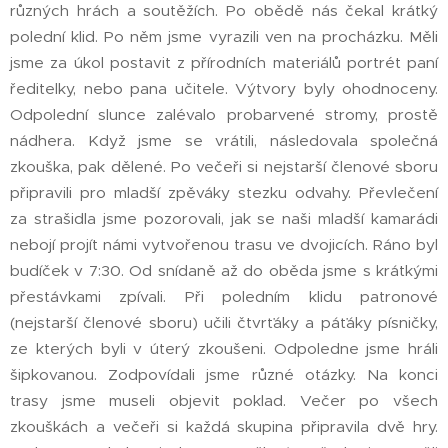
různých hrách a soutěžích. Po obědě nás čekal krátký
polední klid. Po něm jsme vyrazili ven na procházku. Měli
jsme za úkol postavit z přírodních materiálů portrét paní
ředitelky, nebo pana učitele. Výtvory byly ohodnoceny.
Odpolední slunce zalévalo probarvené stromy, prostě
nádhera. Když jsme se vrátili, následovala společná
zkouška, pak dělené. Po večeři si nejstarší členové sboru
připravili pro mladší zpěváky stezku odvahy. Převlečení
za strašidla jsme pozorovali, jak se naši mladší kamarádi
nebojí projít námi vytvořenou trasu ve dvojicích. Ráno byl
budíček v 7:30. Od snídaně až do oběda jsme s krátkými
přestávkami zpívali. Při poledním klidu patronové
(nejstarší členové sboru) učili čtvrťáky a páťáky písničky,
ze kterých byli v úterý zkoušeni. Odpoledne jsme hráli
šipkovanou. Zodpovídali jsme různé otázky. Na konci
trasy jsme museli objevit poklad. Večer po všech
zkouškách a večeři si každá skupina připravila dvě hry.