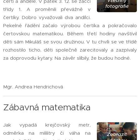
všechny
čerti a andělé. V pátek 3. 12. se žáčci
fotografie
třídy 1. A proměnili převážně v
čertíky. Dobro vyvažovali dva andílci.
Pekelné řádění začalo výrobou čertíka a pokračovalo
čertovskou matematikou. Během třetí hodiny navštívil
děti sám Mikuláš se svou družinou. V tu chvíli se ve třídě
rozhostilo ticho, děti společně zarecitovaly a zazpívaly
za doprovodu kytary. Na závěr slíbily, že budou hodné.
Mgr. Andrea Hendrichová
Zábavná matematika
Jak vypadá krejčovský metr,
odměrka na mililitry či váha na
Zobrazit