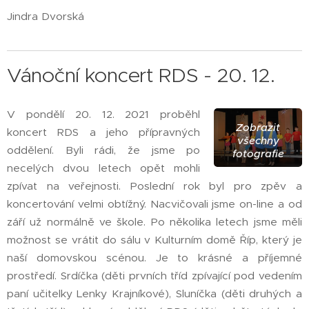
Jindra Dvorská
Vánoční koncert RDS - 20. 12.
V pondělí 20. 12. 2021 proběhl
Zobrazit
koncert RDS a jeho přípravných
všechny
oddělení. Byli rádi, že jsme po
fotografie
necelých dvou letech opět mohli
zpívat na veřejnosti. Poslední rok byl pro zpěv a
koncertování velmi obtížný. Nacvičovali jsme on-line a od
září už normálně ve škole. Po několika letech jsme měli
možnost se vrátit do sálu v Kulturním domě Říp, který je
naší domovskou scénou. Je to krásné a příjemné
prostředí. Srdíčka (děti prvních tříd zpívající pod vedením
paní učitelky Lenky Krajníkové), Sluníčka (děti druhých a