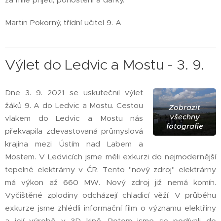
Martin Pokorný, třídní učitel 9. A
Výlet do Ledvic a Mostu - 3. 9.
Dne 3. 9. 2021 se uskutečnil výlet
žáků 9. A do Ledvic a Mostu. Cestou
Zobrazit
všechny
vlakem do Ledvic a Mostu nás
fotografie
překvapila zdevastovaná průmyslová
krajina mezi Ústím nad Labem a
Mostem. V Ledvicích jsme měli exkurzi do nejmodernější
tepelné elektrárny v ČR. Tento "nový zdroj" elektrárny
má výkon až 660 MW. Nový zdroj již nemá komín.
Vyčištěné zplodiny odcházejí chladicí věží. V průběhu
exkurze jsme zhlédli informační film o významu elektřiny
a její výrobě v 3D kině. Potom jsme se podívali do