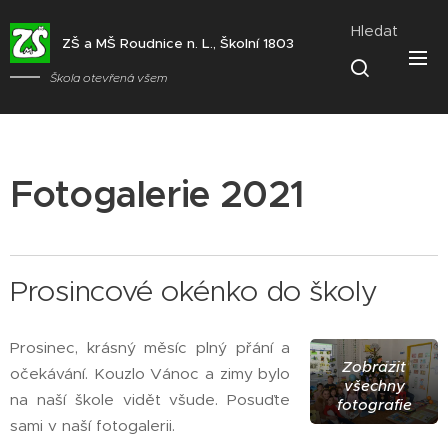
Hledat
ZŠ a MŠ Roudnice n. L., Školní 1803
Škola otevřená všem
Fotogalerie 2021
Prosincové okénko do školy
Prosinec, krásný měsíc plný přání a
Zobrazit
očekávání. Kouzlo Vánoc a zimy bylo
všechny
na naší škole vidět všude. Posuďte
fotografie
sami v naší fotogalerii.