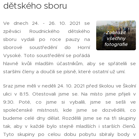
dětského sboru
Ve dnech 24. - 26. 10. 2021 se
zpěváci Roudnického dětského
Zobrazit
všechny
sboru vydali po roce pauzy na
fotografie
sborové soustředění do Horní
Vysoké. Toto soustředění se pořádá
hlavně kvůli mladším účastníkům, aby se spřátelili se
staršími členy a doučili se písně, které ostatní už umí.
Sraz jsme měli v neděli 24. 10. 2021 před školou ve Školní
ulici v 8:15. Otestovali jsme se. Na místo jsme přijeli v
9:30. Poté, co jsme si vybalili, jsme se sešli ve
společenské místnosti, kde jsme se dozvěděli, co
budeme celé dny dělat. Rozdělili jsme se na tři skupiny
tak, aby v každé bylo stejně mladších i starších členů.
Tyto skupiny po celou dobu pobytu sbíraly body v