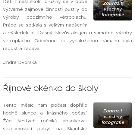
Děti z naší školní družiny se v době
Zobrazit
všechny
výtvarné zájmové činnosti pustily do
fotografie
výroby podzimního větroplachu.
Práce se setkala s velkým nadšením
a výsledek je úžasný. Nezůstalo jen u samotné výroby
větroplachu. Odměnou za vynaloženou námahu byla
radost a zábava.
Jindra Dvorská
Říjnové okénko do školy
Tento měsíc nám počasí dopřálo
Zobrazit
hodně slunce a krásného počasí.
všechny
Žáci šestých ročníků absolvovali
fotografie
seznamovací pobyt na Skautské