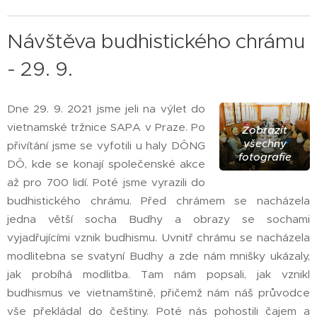
Návštěva budhistického chrámu
- 29. 9.
Dne 29. 9. 2021 jsme jeli na výlet do
vietnamské tržnice SAPA v Praze. Po
Zobrazit
všechny
přivítání jsme se vyfotili u haly DÔNG
fotografie
DÔ, kde se konají společenské akce
až pro 700 lidí. Poté jsme vyrazili do
budhistického chrámu. Před chrámem se nacházela
jedna větší socha Budhy a obrazy se sochami
vyjadřujícími vznik budhismu. Uvnitř chrámu se nacházela
modlitebna se svatyní Budhy a zde nám mnišky ukázaly,
jak probíhá modlitba. Tam nám popsali, jak vznikl
budhismus ve vietnamštině, přičemž nám náš průvodce
vše překládal do češtiny. Poté nás pohostili čajem a