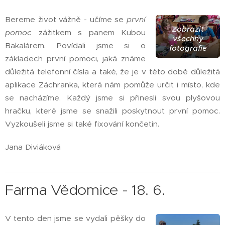
Bereme život vážně - učíme se
první
Zobrazit
pomoc
zážitkem s panem Kubou
všechny
Bakalárem. Povídali jsme si o
fotografie
základech první pomoci, jaká známe
důležitá telefonní čísla a také, že je v této době důležitá
aplikace Záchranka, která nám pomůže určit i místo, kde
se nacházíme. Každý jsme si přinesli svou plyšovou
hračku, které jsme se snažili poskytnout první pomoc.
Vyzkoušeli jsme si také fixování končetin.
Jana Diviáková
Farma Vědomice - 18. 6.
V tento den jsme se vydali pěšky do