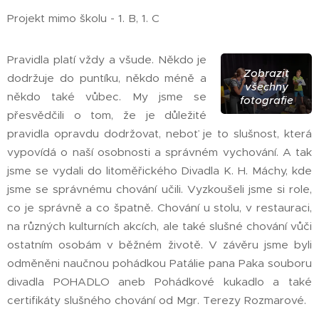
Projekt mimo školu - 1. B, 1. C
Pravidla platí vždy a všude. Někdo je
Zobrazit
dodržuje do puntíku, někdo méně a
všechny
někdo také vůbec. My jsme se
fotografie
přesvědčili o tom, že je důležité
pravidla opravdu dodržovat, neboť je to slušnost, která
vypovídá o naší osobnosti a správném vychování. A tak
jsme se vydali do litoměřického Divadla K. H. Máchy, kde
jsme se správnému chování učili. Vyzkoušeli jsme si role,
co je správně a co špatně. Chování u stolu, v restauraci,
na různých kulturních akcích, ale také slušné chování vůči
ostatním osobám v běžném životě. V závěru jsme byli
odměněni naučnou pohádkou Patálie pana Paka souboru
divadla POHADLO aneb Pohádkové kukadlo a také
certifikáty slušného chování od Mgr. Terezy Rozmarové.