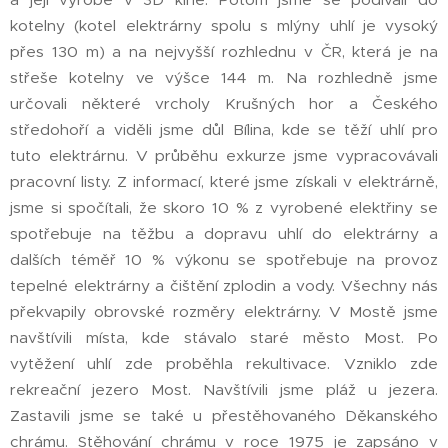
kotelny (kotel elektrárny spolu s mlýny uhlí je vysoký
přes 130 m) a na nejvyšší rozhlednu v ČR, která je na
střeše kotelny ve výšce 144 m. Na rozhledně jsme
určovali některé vrcholy Krušných hor a Českého
středohoří a viděli jsme důl Bílina, kde se těží uhlí pro
tuto elektrárnu. V průběhu exkurze jsme vypracovávali
pracovní listy. Z informací, které jsme získali v elektrárně,
jsme si spočítali, že skoro 10 % z vyrobené elektřiny se
spotřebuje na těžbu a dopravu uhlí do elektrárny a
dalších téměř 10 % výkonu se spotřebuje na provoz
tepelné elektrárny a čištění zplodin a vody. Všechny nás
překvapily obrovské rozměry elektrárny. V Mostě jsme
navštívili místa, kde stávalo staré město Most. Po
vytěžení uhlí zde proběhla rekultivace. Vzniklo zde
rekreační jezero Most. Navštívili jsme pláž u jezera.
Zastavili jsme se také u přestěhovaného Děkanského
chrámu. Stěhování chrámu v roce 1975 je zapsáno v