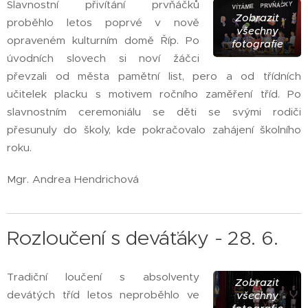
Slavnostní přivítání prvňáčků
Zobrazit
proběhlo letos poprvé v nově
všechny
opraveném kulturním domě Říp. Po
fotografie
úvodních slovech si noví žáčci
převzali od města pamětní list, pero a od třídních
učitelek placku s motivem ročního zaměření tříd. Po
slavnostním ceremoniálu se děti se svými rodiči
přesunuly do školy, kde pokračovalo zahájení školního
roku.
Mgr. Andrea Hendrichová
Rozloučení s deváťáky - 28. 6.
Tradiční loučení s absolventy
Zobrazit
devátých tříd letos neproběhlo ve
všechny