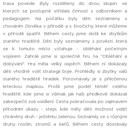
trasa povede. Byly rozděleny do dvou skupin, ve
kterých se postupně střídala činnost s odborníkem a
pedagogem. Na počátku byly děti seznámeny s
chováním člověka v přírodě a s živočichy, které můžeme
v přírodě spatřit. Během cesty jsme došli ke zbytkům
starého hradiště. Děti byly seznámeny s pověstí, která
se k tomuto místo vztahuje - obléhání početným
vojskem. Zahráli jsme si společně hru na "Obléhání a
dobývání". Hra měla velký úspěch. Během ní dokázaly
děti vhodně volit strategii boje. Prohlédly si zbytky valů
starého hradiště Hrádek. Porovnávaly je s přiloženou
leteckou mapkou. Prošli jsme podél téměř celého
hradiště, kde jsme si všímali, jak naši předkové dokázali
zabezpečit svá osídlení. Cesta pokračovala po zajímavém
přírodním úkazu - stepi, kde měly děti možnost vidět
chráněný druh - ještěrku zelenou. Seznámily se s různými
druhy rostlin, stromů a keřů. Během cesty dostávaly