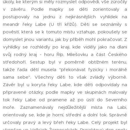
úkoly, ke kterým si měly rozmyslet odpovědi, vše zúročily
v závěru. Podle mapky se děti zorientovaly a
postupovaly na jednu z nejkrásnějších vyhlídek na
meandr řeky Labe (U tří křížů). Děti se seznámily s
pověstí, která se k tomuto místu vztahuje, pokoušely se
domyslet jinou variantu, jak by příběh mohl pokračovat. Z
vyhlídky se rozhlédly po kraji, kde viděly jako na dlani
svůj rodný kraj - horu Říp, Milešovku a část Českého
středohoří. Sestup byl v poměrně obtížném terénu,
takže řada dětí musela "překonávat fyzicky i morálně
sama sebe". Všechny děti to však zvládly výborně.
Závěr byl u koryta řeky Labe, kde děti odpovídaly na
připravené otázky, podle mapky ve skupinách malovaly
tok řeky Labe od pramene až po ústí do Severního
moře. Zaznamenávaly nejdůležitější místa na Labi,
orientovaly se, kde je horní, střední a dolní tok. Správně
určovaly pravý a levý břeh řeky Labe. Celý projekt byl
ukončen ve Velkých Žernosekách. Projektový den spolu