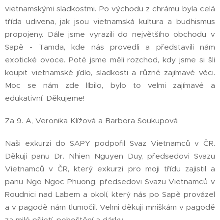
vietnamskými sladkostmi. Po východu z chrámu byla celá
třída udivena, jak jsou vietnamská kultura a budhismus
propojeny. Dále jsme vyrazili do největšího obchodu v
Sapě - Tamda, kde nás provedli a představili nám
exotické ovoce. Poté jsme měli rozchod, kdy jsme si šli
koupit vietnamské jídlo, sladkosti a různé zajímavé věci.
Moc se nám zde líbilo, bylo to velmi zajímavé a
edukativní. Děkujeme!
Za 9. A, Veronika Klížová a Barbora Soukupová
Naši exkurzi do SAPY podpořil Svaz Vietnamců v ČR.
Děkuji panu Dr. Nhien Nguyen Duy, předsedovi Svazu
Vietnamců v ČR, který exkurzi pro moji třídu zajistil a
panu Ngo Ngoc Phuong, předsedovi Svazu Vietnamců v
Roudnici nad Labem a okolí, který nás po Sapě provázel
a v pagodě nám tlumočil. Velmi děkuji mniškám v pagodě
za milé přijetí, pohoštění a dárky.