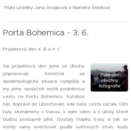
Třídní učitelky Jana Diviáková a Markéta Šmídová
Porta Bohemica - 3. 6.
Projektový den 4. B a 4. C
Na projektový den jsme se dlouho
připravovali. Konečně se
Zobrazit
všechny
epidemiologická situace vylepšila a
fotografie
my jsme společně mohli podniknout
cestu na Portu Bohemicu. Autobus
nás dopravil do Libochovan, kde naše cesta začala. Děti
byly seznámeny s trasou, s jejím cílem a s úkoly, které
budou postupně plnit. Dostaly mapku trasy, a tak se
mohly samy orientovat podle světových stran, kudy