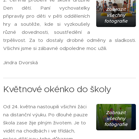
Den dětí. Paní vychovatelky
Zobrazit
všechny
připravily pro děti v pěti odděleních
fotografie
hry a soutěže, kde si vyzkoušely
různé dovednosti, soustředění a
trpělivost. Za to dostaly drobné odměny a sladkosti.
Všichni jsme si zábavné odpoledne moc užili.
Jindra Dvorská
Květnové okénko do školy
Od 24. května nastoupili všichni žáci
Zobrazit
na distanční výuku. Po dlouhé pauze
všechny
škola zase žije plným životem. Je to
fotografie
vidět na chodbách i ve třídách,
práce dětí jsou toho důkazem.