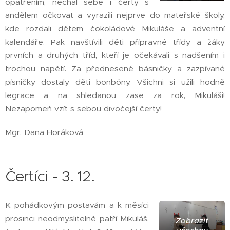
opatřením, nechal sebe i čerty s
andělem očkovat a vyrazili nejprve do mateřské školy,
kde rozdali dětem čokoládové Mikuláše a adventní
kalendáře. Pak navštívili děti přípravné třídy a žáky
prvních a druhých tříd, kteří je očekávali s nadšením i
trochou napětí. Za přednesené básničky a zazpívané
písničky dostaly děti bonbóny. Všichni si užili hodně
legrace a na shledanou zase za rok, Mikuláši!
Nezapomeň vzít s sebou divočejší čerty!
Mgr. Dana Horáková
Čertíci - 3. 12.
K pohádkovým postavám a k měsíci
prosinci neodmyslitelně patří Mikuláš,
Zobrazit