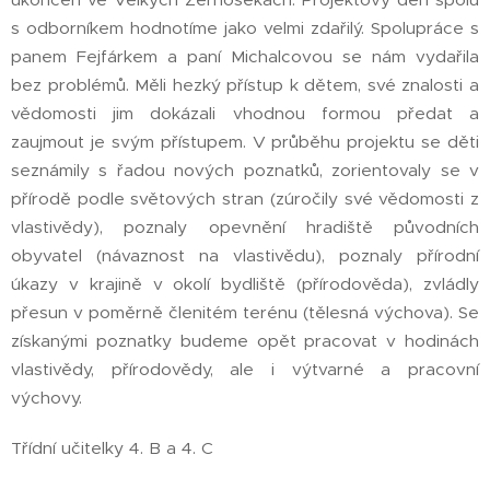
s odborníkem hodnotíme jako velmi zdařilý. Spolupráce s
panem Fejfárkem a paní Michalcovou se nám vydařila
bez problémů. Měli hezký přístup k dětem, své znalosti a
vědomosti jim dokázali vhodnou formou předat a
zaujmout je svým přístupem. V průběhu projektu se děti
seznámily s řadou nových poznatků, zorientovaly se v
přírodě podle světových stran (zúročily své vědomosti z
vlastivědy), poznaly opevnění hradiště původních
obyvatel (návaznost na vlastivědu), poznaly přírodní
úkazy v krajině v okolí bydliště (přírodověda), zvládly
přesun v poměrně členitém terénu (tělesná výchova). Se
získanými poznatky budeme opět pracovat v hodinách
vlastivědy, přírodovědy, ale i výtvarné a pracovní
výchovy.
Třídní učitelky 4. B a 4. C