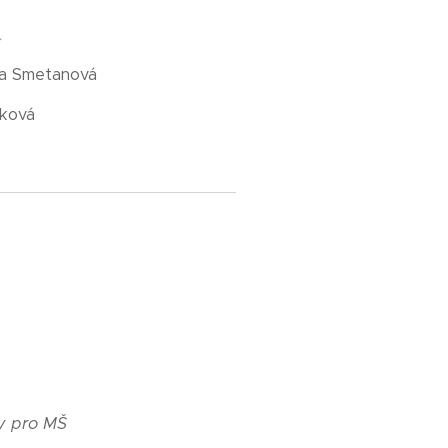
í
la Smetanová
sková
ly pro MŠ