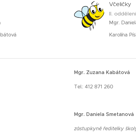
Včeličky
II. oddělen
á
Mgr. Danie
abátová
Karolína Pí
Mgr. Zuzana Kabátová
Tel.: 412 871 260
Mgr. Daniela Smetanová
zástupkyně ředitelky ško