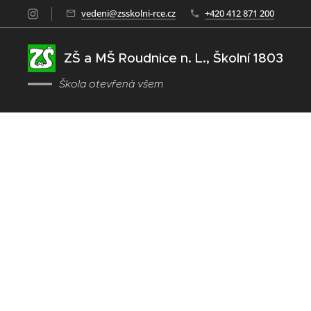
vedeni@zsskolni-rce.cz
+420 412 871 200
ZŠ a MŠ Roudnice n. L., Školní 1803
Škola otevřená všem