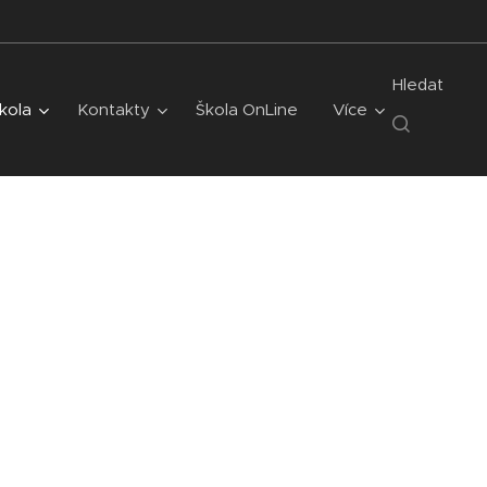
Hledat
kola
Kontakty
Škola OnLine
Více