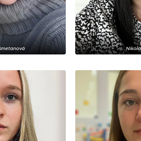
 Smetanová
Nikola